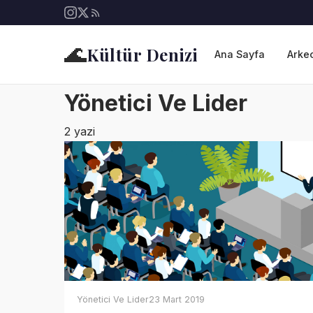
🌊
Kültür Denizi
Ana Sayfa
Arkeo
Yönetici Ve Lider
2 yazi
Yönetici Ve Lider
23 Mart 2019