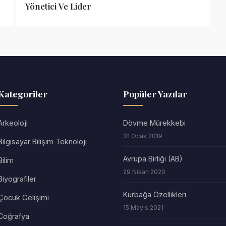
Yönetici Ve Lider
Kategoriler
Popüler Yazılar
Arkeoloji
Dövme Mürekkebi
31 Ocak 2019
Bilgisayar Bilişim Teknoloji
Avrupa Birliği (AB)
Bilim
29 Nisan 2020
Biyografiler
Kurbağa Özellikleri
Çocuk Gelişimi
15 Mayıs 2021
Coğrafya