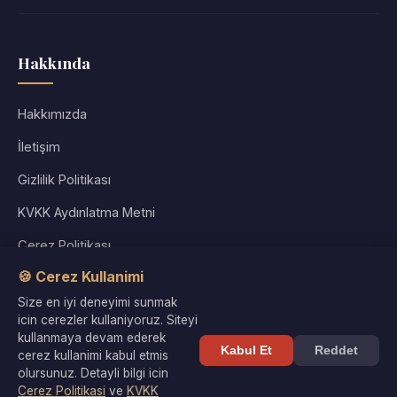
Hakkında
Hakkımızda
İletişim
Gizlilik Politikası
KVKK Aydınlatma Metni
Çerez Politikası
🍪 Cerez Kullanimi
Kullanım Koşulları
Size en iyi deneyimi sunmak
Site Haritası
icin cerezler kullaniyoruz. Siteyi
kullanmaya devam ederek
Kabul Et
Reddet
cerez kullanimi kabul etmis
olursunuz. Detayli bilgi icin
Cerez Politikasi
ve
KVKK