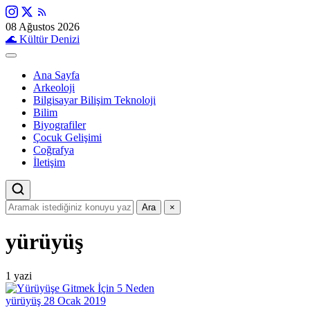
08 Ağustos 2026
🌊
Kültür Denizi
Ana Sayfa
Arkeoloji
Bilgisayar Bilişim Teknoloji
Bilim
Biyografiler
Çocuk Gelişimi
Coğrafya
İletişim
Ara
×
yürüyüş
1 yazi
yürüyüş
28 Ocak 2019