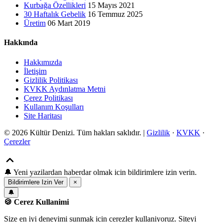
Kurbağa Özellikleri
15 Mayıs 2021
30 Haftalık Gebelik
16 Temmuz 2025
Üretim
06 Mart 2019
Hakkında
Hakkımızda
İletişim
Gizlilik Politikası
KVKK Aydınlatma Metni
Çerez Politikası
Kullanım Koşulları
Site Haritası
© 2026 Kültür Denizi. Tüm hakları saklıdır. |
Gizlilik
·
KVKK
·
Çerezler
🔔
Yeni yazilardan haberdar olmak icin bildirimlere izin verin.
Bildirimlere Izin Ver
×
🔔
🍪 Cerez Kullanimi
Size en iyi deneyimi sunmak icin cerezler kullaniyoruz. Siteyi