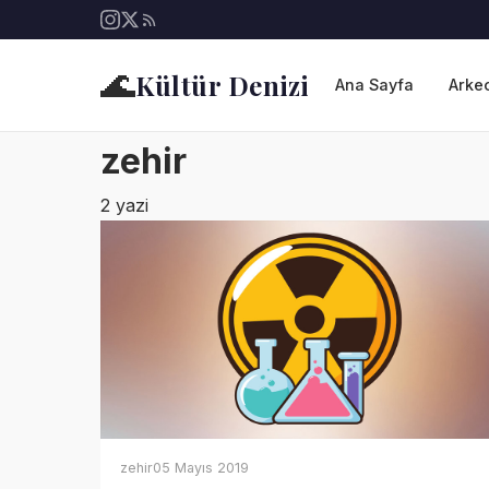
🌊
Kültür Denizi
Ana Sayfa
Arkeo
zehir
2 yazi
zehir
05 Mayıs 2019