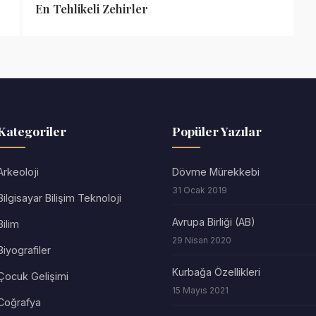
En Tehlikeli Zehirler
Kategoriler
Popüler Yazılar
Arkeoloji
Dövme Mürekkebi
31 Ocak 2019
Bilgisayar Bilişim Teknoloji
Avrupa Birliği (AB)
Bilim
29 Nisan 2020
Biyografiler
Kurbağa Özellikleri
Çocuk Gelişimi
15 Mayıs 2021
Coğrafya