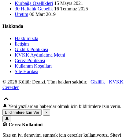
Kurbağa Özellikleri
15 Mayıs 2021
30 Haftalık Gebelik
16 Temmuz 2025
Üretim
06 Mart 2019
Hakkında
Hakkımızda
İletişim
Gizlilik Politikası
KVKK Aydınlatma Metni
Çerez Politikası
Kullanım Koşulları
Site Haritası
© 2026 Kültür Denizi. Tüm hakları saklıdır. |
Gizlilik
·
KVKK
·
Çerezler
🔔
Yeni yazilardan haberdar olmak icin bildirimlere izin verin.
Bildirimlere Izin Ver
×
🔔
🍪 Cerez Kullanimi
Size en iyi deneyimi sunmak icin cerezler kullaniyoruz. Siteyi