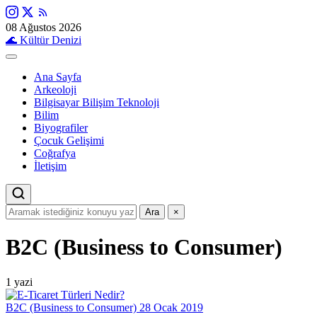
08 Ağustos 2026
🌊
Kültür Denizi
Ana Sayfa
Arkeoloji
Bilgisayar Bilişim Teknoloji
Bilim
Biyografiler
Çocuk Gelişimi
Coğrafya
İletişim
Ara
×
B2C (Business to Consumer)
1 yazi
B2C (Business to Consumer)
28 Ocak 2019