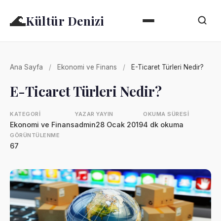
🌊
Kültür Denizi
Ana Sayfa
/
Ekonomi ve Finans
/
E-Ticaret Türleri Nedir?
E-Ticaret Türleri Nedir?
KATEGORI
YAZAR
YAYIN
OKUMA SÜRESI
Ekonomi ve Finans
admin
28 Ocak 2019
4 dk okuma
GÖRÜNTÜLENME
67