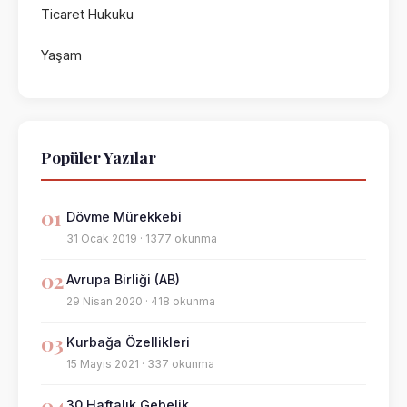
Ticaret Hukuku
Yaşam
Popüler Yazılar
01
Dövme Mürekkebi
31 Ocak 2019 · 1377 okunma
02
Avrupa Birliği (AB)
29 Nisan 2020 · 418 okunma
03
Kurbağa Özellikleri
15 Mayıs 2021 · 337 okunma
04
30 Haftalık Gebelik