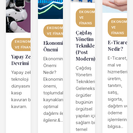
EKONOMI
VE
EKONOMI
FINANS
VE
EKONOMI
Çağdaş
FINANS
VE FINANS
Yönetim
E-Ticaret
EKONOMI
Ekonominin
Teknikleri
VE FINANS
Nedir?
Önemi
(Post
Yapay Zeka
Modern)
E-Ticaret,
Ekonominin
Devrimi
mal ve
Önemi
Çağdaş
hizmetlerin
Yapay zeka,
Nedir?
Yönetim
üretim,
teknoloji
Ekonominin
Teknikleri,
tanıtım,
dünyasını
önemi,
Geleneksel
satış,
kasıp
toplumdaki
örgütler
sigorta,
kavuran bir
kaynakların
bugünün
dağıtım ve
kavram.
optimal
örgütsel
ödeme
dağılımı ile
yapıları için
işlemlerinin
ilgilenir.&...
sağlam bir
bilgisa...
temel