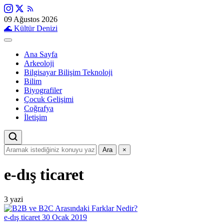
09 Ağustos 2026
🌊
Kültür Denizi
Ana Sayfa
Arkeoloji
Bilgisayar Bilişim Teknoloji
Bilim
Biyografiler
Çocuk Gelişimi
Coğrafya
İletişim
Ara
×
e-dış ticaret
3 yazi
e-dış ticaret
30 Ocak 2019