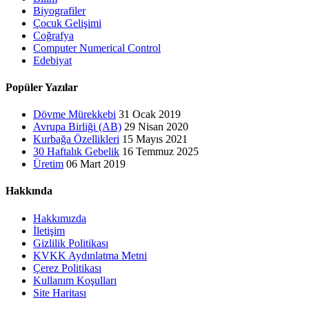
Biyografiler
Çocuk Gelişimi
Coğrafya
Computer Numerical Control
Edebiyat
Popüler Yazılar
Dövme Mürekkebi
31 Ocak 2019
Avrupa Birliği (AB)
29 Nisan 2020
Kurbağa Özellikleri
15 Mayıs 2021
30 Haftalık Gebelik
16 Temmuz 2025
Üretim
06 Mart 2019
Hakkında
Hakkımızda
İletişim
Gizlilik Politikası
KVKK Aydınlatma Metni
Çerez Politikası
Kullanım Koşulları
Site Haritası