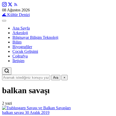
08 Ağustos 2026
🌊
Kültür Denizi
Ana Sayfa
Arkeoloji
Bilgisayar Bilişim Teknoloji
Bilim
Biyografiler
Çocuk Gelişimi
Coğrafya
İletişim
Ara
×
balkan savaşı
2 yazi
balkan savaşı
30 Aralık 2019