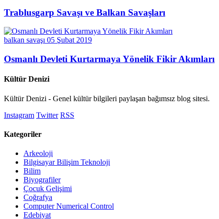
Trablusgarp Savaşı ve Balkan Savaşları
balkan savaşı
05 Şubat 2019
Osmanlı Devleti Kurtarmaya Yönelik Fikir Akımları
Kültür Denizi
Kültür Denizi - Genel kültür bilgileri paylaşan bağımsız blog sitesi.
Instagram
Twitter
RSS
Kategoriler
Arkeoloji
Bilgisayar Bilişim Teknoloji
Bilim
Biyografiler
Çocuk Gelişimi
Coğrafya
Computer Numerical Control
Edebiyat