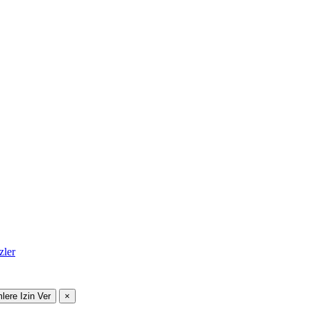
zler
mlere Izin Ver
×