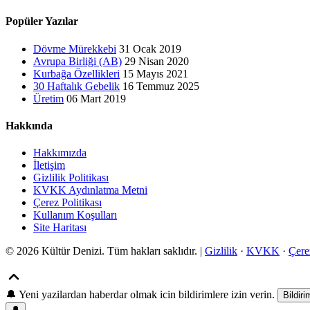
Popüler Yazılar
Dövme Mürekkebi
31 Ocak 2019
Avrupa Birliği (AB)
29 Nisan 2020
Kurbağa Özellikleri
15 Mayıs 2021
30 Haftalık Gebelik
16 Temmuz 2025
Üretim
06 Mart 2019
Hakkında
Hakkımızda
İletişim
Gizlilik Politikası
KVKK Aydınlatma Metni
Çerez Politikası
Kullanım Koşulları
Site Haritası
© 2026 Kültür Denizi. Tüm hakları saklıdır. |
Gizlilik
·
KVKK
·
Çere
🔔
Yeni yazilardan haberdar olmak icin bildirimlere izin verin.
Bildiri
🔔