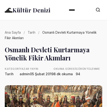
🌊
Kültür Denizi
Ana Sayfa
/
Tarih
/
Osmanlı Devleti Kurtarmaya Yönelik
Fikir Akımları
Osmanlı Devleti Kurtarmaya
Yönelik Fikir Akımları
KATEGORI
YAZAR
YAYIN
OKUMA SÜRESI
GÖRÜNTÜLENME
Tarih
admin
05 Şubat 2019
8 dk okuma
94