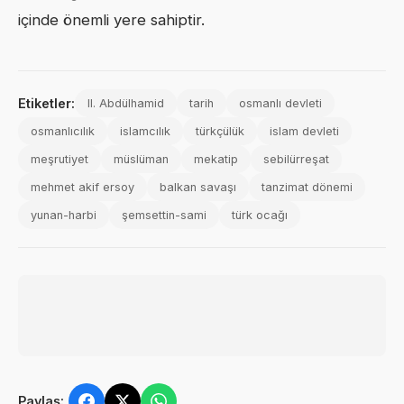
içinde önemli yere sahiptir.
Etiketler:
II. Abdülhamid
tarih
osmanlı devleti
osmanlıcılık
islamcılık
türkçülük
islam devleti
meşrutiyet
müslüman
mekatip
sebilürreşat
mehmet akif ersoy
balkan savaşı
tanzimat dönemi
yunan-harbi
şemsettin-sami
türk ocağı
Paylaş: