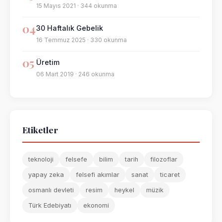
15 Mayıs 2021 · 344 okunma
04
30 Haftalık Gebelik
16 Temmuz 2025 · 330 okunma
05
Üretim
06 Mart 2019 · 246 okunma
Etiketler
teknoloji
felsefe
bilim
tarih
filozoflar
yapay zeka
felsefi akımlar
sanat
ticaret
osmanlı devleti
resim
heykel
müzik
Türk Edebiyatı
ekonomi