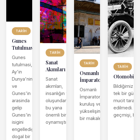
TARIH
Gunes
Tutulmasi
TARIH
Gunes
Sanat
TARIH
tutulmasi,
TARIH
Akımları
Ay'in
Osmanlı
Otomobil T
Dunya'nin
Sanat
İmparatorluğu
Bildiğimiz o
ve
akımları,
Osmanlı
tek bir günde
Gunes'in
insanlığın var
İmparatorluğu'nun
mucit tarafın
arasinda
oluşundan
kuruluş ve
edilmedi. Ot
gelip
bu yana
yükselişini anlatan
geçmişi, b...
Gunes'in
önemli bir rol
bir makale
isigini
oynamıştır.
engelledigi
dogal bir