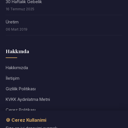
30 Haftalık Gebelik
16 Temmuz 2025
Üretim
06 Mart 2019
Hakkında
Hakkımızda
İletişim
Gizlilik Politikası
KVKK Aydınlatma Metni
Çerez Politikası
🍪 Cerez Kullanimi
Kullanım Koşulları