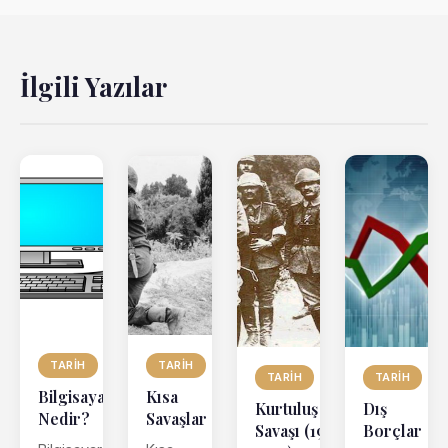
İlgili Yazılar
TARIH
TARIH
TARIH
TARIH
Bilgisayar
Kısa
Dış
Kurtuluş
Nedir?
Savaşlar
Borçlar
Savaşı (1919–