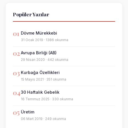
Popüler Yazılar
01
Dövme Mürekkebi
31 Ocak 2019 · 1386 okunma
02
Avrupa Birliği (AB)
29 Nisan 2020 · 442 okunma
03
Kurbağa Özellikleri
15 Mayıs 2021 · 351 okunma
04
30 Haftalık Gebelik
16 Temmuz 2025 · 330 okunma
05
Üretim
06 Mart 2019 · 249 okunma