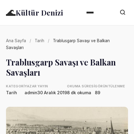
🌊
Kültür Denizi
Ana Sayfa
/
Tarih
/
Trablusgarp Savaşı ve Balkan
Savaşları
Trablusgarp Savaşı ve Balkan
Savaşları
KATEGORI
YAZAR
YAYIN
OKUMA SÜRESI
GÖRÜNTÜLENME
Tarih
admin
30 Aralık 2019
8 dk okuma
89