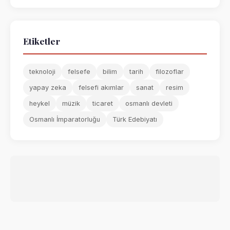
Etiketler
teknoloji
felsefe
bilim
tarih
filozoflar
yapay zeka
felsefi akımlar
sanat
resim
heykel
müzik
ticaret
osmanlı devleti
Osmanlı İmparatorluğu
Türk Edebiyatı