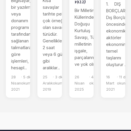
Bilgisayar,
Kısa
1922)
1. DIŞ
bir yazılım
savaşlar
Bir Milletin
BORÇLAR
veya
tarihte pek
Küllerinden
Dış Borçlar
donanım
çok örneği
Doğuşu
öncesinde;
programı
olan savaş
Kurtuluş
ekonomik
tarafından
türüdür.
Savaşı, Türk
aktörler
sağlanan
Genellikle
milletinin
ekonominin
talimatlara
2 saat
işgale,
temel
göre
veya 6 gün
parçalanmaya
taşlarını
işlemleri,
gibi
ve yok olma...
oluşturur ...
hesapl...
aralıklar...
28
· 5 dk
25
· 3 dk
26
· 4 dk
16
· 11 dk
Nisan
okuma
Aralık
okuma
Nisan
okuma
Mart
okuma
2021
2019
2025
2021