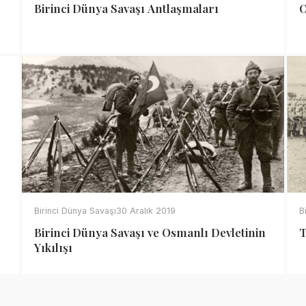
Birinci Dünya Savaşı Antlaşmaları
O
Birinci Dünya Savaşı
30 Aralık 2019
B
n
Birinci Dünya Savaşı ve Osmanlı Devletinin
T
Yıkılışı