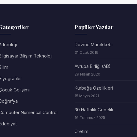
Kategoriler
Popüler Yazılar
Arkeoloji
Dövme Mürekkebi
31 Ocak 2019
Bilgisayar Bilişim Teknoloji
Avrupa Birliği (AB)
Bilim
29 Nisan 2020
Biyografiler
Kurbağa Özellikleri
Çocuk Gelişimi
15 Mayıs 2021
Coğrafya
30 Haftalık Gebelik
Computer Numerical Control
16 Temmuz 2025
Edebiyat
Üretim