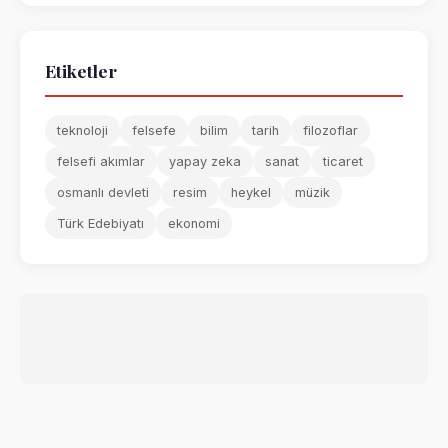
Etiketler
teknoloji
felsefe
bilim
tarih
filozoflar
felsefi akımlar
yapay zeka
sanat
ticaret
osmanlı devleti
resim
heykel
müzik
Türk Edebiyatı
ekonomi