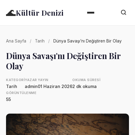
🌊
Kültür Denizi
Ana Sayfa
/
Tarih
/
Dünya Savaşı'nı Değiştiren Bir Olay
Dünya Savaşı'nı Değiştiren Bir
Olay
KATEGORI
YAZAR
YAYIN
OKUMA SÜRESI
Tarih
admin
01 Haziran 2026
2 dk okuma
GÖRÜNTÜLENME
55