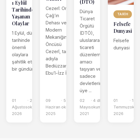
(DTÖ)
1 Eylül
Cezerî: Orta
Tarihinde
Dünya
TARIH
Çağ’ın
Yaşanan
Ticaret
Olaylar
Dehası ve
Felsefe
Örgütü
Modern
Dunyasi
1 Eylül, dünya
(DTÖ),
Mekaniğin
tarihinde
uluslararası
Felsefe
Öncüsü
önemli
ticareti
dunyasi
Cezerî, tam
olaylara
düzenleme
adıyla
şahitlik etmiş
amacı
Bediüzzaman
bir gündür.
taşıyan ve
Ebu’l-İzz İs...
sadece
devletlerin
üye ...
01
· 2 dk
09
· 5 dk
02
· 4 dk
01
· 1 dk
Ağustos
okuma
Haziran
okuma
Mayıs
okuma
Temmuz
okum
2026
2025
2021
2026