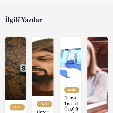
İlgili Yazılar
TARIH
Dünya
Ticaret
TARIH
TARIH
Örgütü
Cezeri