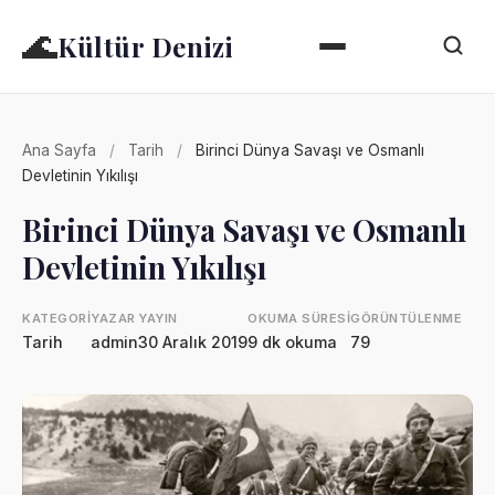
🌊
Kültür Denizi
Ana Sayfa
/
Tarih
/
Birinci Dünya Savaşı ve Osmanlı
Devletinin Yıkılışı
Birinci Dünya Savaşı ve Osmanlı
Devletinin Yıkılışı
KATEGORI
YAZAR
YAYIN
OKUMA SÜRESI
GÖRÜNTÜLENME
Tarih
admin
30 Aralık 2019
9 dk okuma
79