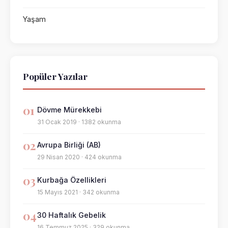
Yaşam
Popüler Yazılar
01
Dövme Mürekkebi
31 Ocak 2019 · 1382 okunma
02
Avrupa Birliği (AB)
29 Nisan 2020 · 424 okunma
03
Kurbağa Özellikleri
15 Mayıs 2021 · 342 okunma
04
30 Haftalık Gebelik
16 Temmuz 2025 · 329 okunma