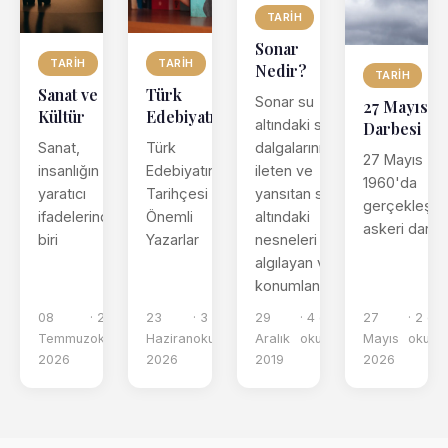
TARIH
Sonar
TARIH
TARIH
Nedir?
TARIH
Sanat ve
Türk
Sonar su
27 Mayıs
Kültür
Edebiyatı
altındaki ses
Darbesi
Sanat,
Türk
dalgalarını
27 Mayıs
insanlığın
Edebiyatının
ileten ve
1960'da
yaratıcı
Tarihçesi ve
yansıtan su
gerçekleşe
ifadelerinden
Önemli
altındaki
askeri darbe
biri
Yazarlar
nesneleri
algılayan ve
konumlandı...
08
· 2 dk
23
· 3 dk
29
· 4 dk
27
· 2 dk
Temmuz
okuma
Haziran
okuma
Aralık
okuma
Mayıs
okum
2026
2026
2019
2026