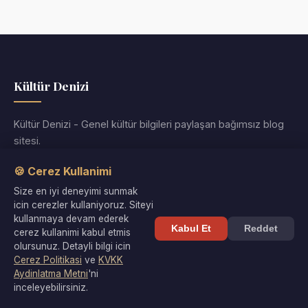
Kültür Denizi
Kültür Denizi - Genel kültür bilgileri paylaşan bağımsız blog
sitesi.
Instagram
Twitter
RSS
🍪 Cerez Kullanimi
Size en iyi deneyimi sunmak
Kategoriler
icin cerezler kullaniyoruz. Siteyi
kullanmaya devam ederek
Kabul Et
Reddet
cerez kullanimi kabul etmis
Arkeoloji
olursunuz. Detayli bilgi icin
Cerez Politikasi
ve
KVKK
Bilgisayar Bilişim Teknoloji
Aydinlatma Metni
'ni
inceleyebilirsiniz.
Bilim