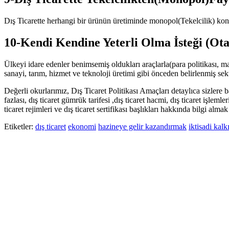
Dış Ticarette herhangi bir ürünün üretiminde monopol(Tekelcilik) konumd
10-Kendi Kendine Yeterli Olma İsteği (Ota
Ülkeyi idare edenler benimsemiş oldukları araçlarla(para politikası, mal
sanayi, tarım, hizmet ve teknoloji üretimi gibi önceden belirlenmiş sektö
Değerli okurlarımız, Dış Ticaret Politikası Amaçları detaylıca sizlere bahse
fazlası, dış ticaret gümrük tarifesi ,dış ticaret hacmi, dış ticaret işlemleri
ticaret rejimleri ve dış ticaret sertifikası başlıkları hakkında bilgi alm
Etiketler:
dış ticaret
ekonomi
hazineye gelir kazandırmak
iktisadi kal