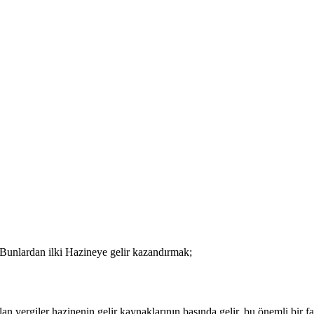
 Bunlardan ilki Hazineye gelir kazandırmak;
an vergiler hazinenin gelir kaynaklarının başında gelir. bu önemli bir f