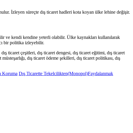
lur. İzleyen süreçte dış ticaret hadleri kota koyan ülke lehine değişir.
lir ve kendi kendine yeterli olabilir. Ülke kaynakları kullanılarak
bir politika izleyebilir.
 ticaret çeşitleri, dış ticaret dengesi, dış ticaret eğitimi, dış ticaret
et müsteşarlığı, dış ticaret ödeme şekilleri, dış ticaret politikası, dış
en Koruma
Dış Ticarette Tekelcilikten(Monopol)Faydalanmak