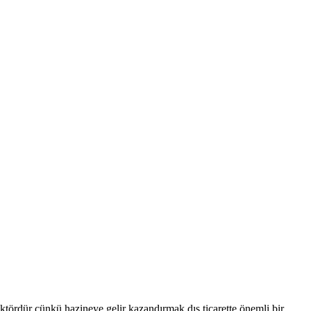
aktördür çünkü hazineye gelir kazandırmak dış ticarette önemli bir