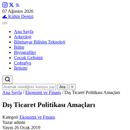
07 Ağustos 2026
🌊
Kültür Denizi
Ana Sayfa
Arkeoloji
Bilgisayar Bilişim Teknoloji
Bilim
Biyografiler
Çocuk Gelişimi
Coğrafya
İletişim
Ara
×
Ana Sayfa
/
Ekonomi ve Finans
/
Dış Ticaret Politikası Amaçları
Dış Ticaret Politikası Amaçları
Kategori
Ekonomi ve Finans
Yazar
admin
Yayın
26 Ocak 2019