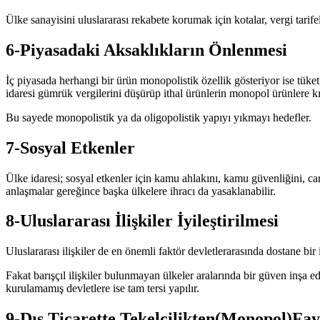
Ülke sanayisini uluslararası rekabete korumak için kotalar, vergi tarifel
6-Piyasadaki Aksaklıkların Önlenmesi
İç piyasada herhangi bir ürün monopolistik özellik gösteriyor ise tüket
idaresi gümrük vergilerini düşürüp ithal ürünlerin monopol ürünlere k
Bu sayede monopolistik ya da oligopolistik yapıyı yıkmayı hedefler.
7-Sosyal Etkenler
Ülke idaresi; sosyal etkenler için kamu ahlakını, kamu güvenliğini, canl
anlaşmalar gereğince başka ülkelere ihracı da yasaklanabilir.
8-Uluslararası İlişkiler İyileştirilmesi
Uluslararası ilişkiler de en önemli faktör devletlerarasında dostane bir i
Fakat barışçıl ilişkiler bulunmayan ülkeler aralarında bir güven inşa ede
kurulamamış devletlere ise tam tersi yapılır.
9-Dış Ticarette Tekelcilikten(Monopol)F