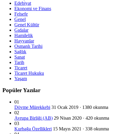
Edebiyat
Ekonomi ve Finans
Felsefe
Genel
Genel Kültür
Gıdalar
Hamilelik
Hayvanlar
Osmanlı Tarihi
Sağlık
Sanat
Tarih
Ticaret
Ticaret Hukuku
Yaşam
Popüler Yazılar
01
Dövme Mürekkebi
31 Ocak 2019 · 1380 okunma
02
Avrupa Birliği (AB)
29 Nisan 2020 · 420 okunma
03
Kurbağa Özellikleri
15 Mayıs 2021 · 338 okunma