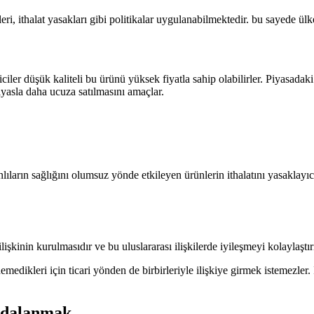
eri, ithalat yasakları gibi politikalar uygulanabilmektedir. bu sayede ülk
iciler düşük kaliteli bu ürünü yüksek fiyatla sahip olabilirler. Piyasada
ıyasla daha ucuza satılmasını amaçlar.
ıların sağlığını olumsuz yönde etkileyen ürünlerin ithalatını yasaklayıcı 
lişkinin kurulmasıdır ve bu uluslararası ilişkilerde iyileşmeyi kolaylaştırı
medikleri için ticari yönden de birbirleriyle ilişkiye girmek istemezler. İy
aydalanmak