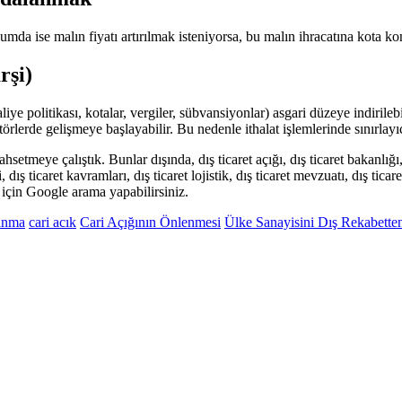
a ise malın fiyatı artırılmak isteniyorsa, bu malın ihracatına kota konu
rşi)
iye politikası, kotalar, vergiler, sübvansiyonlar) asgari düzeye indirilebi
rlerde gelişmeye başlayabilir. Bu nedenle ithalat işlemlerinde sınırlayıcı 
tmeye çalıştık. Bunlar dışında, dış ticaret açığı, dış ticaret bakanlığı, dış
, dış ticaret kavramları, dış ticaret lojistik, dış ticaret mevzuatı, dış ticar
ak için Google arama yapabilirsiniz.
kınma
cari acık
Cari Açığının Önlenmesi
Ülke Sanayisini Dış Rekabett