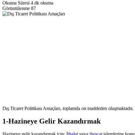
Okuma Süresi
4 dk okuma
Görüntülenme
87
Dış Ticaret Politikası Amaçları, toplamda on maddeden oluşmaktadır.
1-Hazineye Gelir Kazandırmak
Hazineye gelir kazandırmak için;
İthalat
veya
ihracat
işlemlerine konul