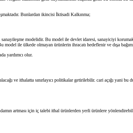
şmaktadır. Bunlardan ikincisi İktisadi Kalkınma;
ci sanayileşme modelidir. Bu model ile devlet idaresi, sanayiciyi korum
 Bu model ile ülkede olmayan ürünlerin ihracatı hedeflenir ve dışa bağımlı
ada yardımcı olur.
cağı ve ithalatta sınırlayıcı politikalar getirilebilir. cari açığı yani b
amın artması için iç talebi ithal ürünlerden yerli ürünlere yönlendirebilir