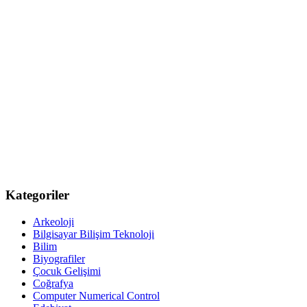
Kategoriler
Arkeoloji
Bilgisayar Bilişim Teknoloji
Bilim
Biyografiler
Çocuk Gelişimi
Coğrafya
Computer Numerical Control