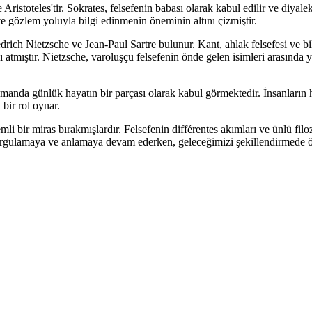
 Aristoteles'tir. Sokrates, felsefenin babası olarak kabul edilir ve diyale
ve gözlem yoluyla bilgi edinmenin öneminin altını çizmiştir.
rich Nietzsche ve Jean-Paul Sartre bulunur. Kant, ahlak felsefesi ve bi
atmıştır. Nietzsche, varoluşçu felsefenin önde gelen isimleri arasında y
anda günlük hayatın bir parçası olarak kabul görmektedir. İnsanların ha
 bir rol oynar.
emli bir miras bırakmışlardır. Felsefenin différentes akımları ve ünlü fi
sorgulamaya ve anlamaya devam ederken, geleceğimizi şekillendirmede ön