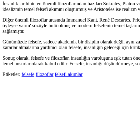
İnsanlık tarihinin en önemli filozoflarından bazıları Sokrates, Platon ve
idealizmin temel felsefi akımını oluşturmuş ve Aristoteles ise realizm 
Diğer önemli filozoflar arasında Immanuel Kant, René Descartes, Fried
öyleyse varım' sözüyle ünlü olmuş ve modern felsefenin temel taşlarını 
sağlamıştır.
Günümüzde felsefe, sadece akademik bir disiplin olarak değil, aynı zam
kararlar almalarına yardımcı olan felsefe, insanlığın geleceği için kritik
Sonuç olarak, felsefe ve filozoflar, insanlığın varoluşuna ışık tutan ön
temel unsurlar olarak kabul edilir. Felsefe, insanlığı düşündürmeye, 
Etiketler:
felsefe
filozoflar
felsefi akımlar