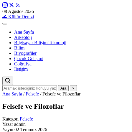
08 Ağustos 2026
🌊
Kültür Denizi
Ana Sayfa
Arkeoloji
Bilgisayar Bilişim Teknoloji
Bilim
Biyografiler
Çocuk Gelişimi
Coğrafya
İletişim
Ara
×
Ana Sayfa
/
Felsefe
/
Felsefe ve Filozoflar
Felsefe ve Filozoflar
Kategori
Felsefe
Yazar
admin
Yayın
02 Temmuz 2026