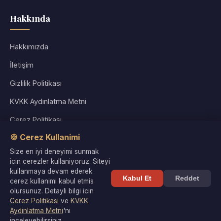
Hakkında
Hakkımızda
İletişim
Gizlilik Politikası
KVKK Aydınlatma Metni
Çerez Politikası
🍪 Cerez Kullanimi
Kullanım Koşulları
Size en iyi deneyimi sunmak
Site Haritası
icin cerezler kullaniyoruz. Siteyi
kullanmaya devam ederek
Kabul Et
Reddet
cerez kullanimi kabul etmis
olursunuz. Detayli bilgi icin
Cerez Politikasi
ve
KVKK
© 2026 Kültür Denizi. Tüm hakları saklıdır. |
Gizlilik
·
KVKK
·
Aydinlatma Metni
'ni
Çerezler
inceleyebilirsiniz.