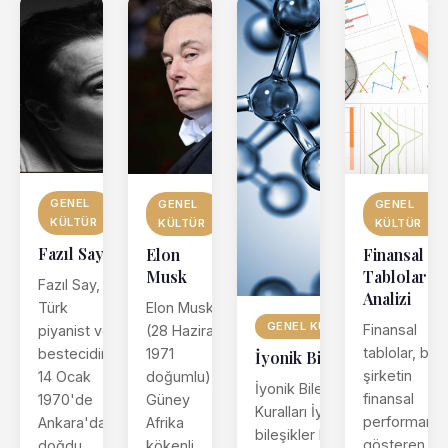
GENEL
GENEL
GENEL
KÜLTÜR
KÜLTÜR
KÜLTÜR
Fazıl Say
Elon
Finansal
Musk
Tablolar
Fazıl Say,
Analizi
Elon Musk
Türk
GENEL KÜLTÜR
Finansal
(28 Haziran
piyanist ve
tablolar, bir
1971
bestecidir.
İyonik Bileşikler
şirketin
doğumlu),
14 Ocak
İyonik Bileşikleri Adlandırma
finansal
Güney
1970'de
Kuralları İyonik
performansı
Afrika
Ankara'da
bileşikler katyonlardan (pozit
gösteren
kökenli
doğdu.