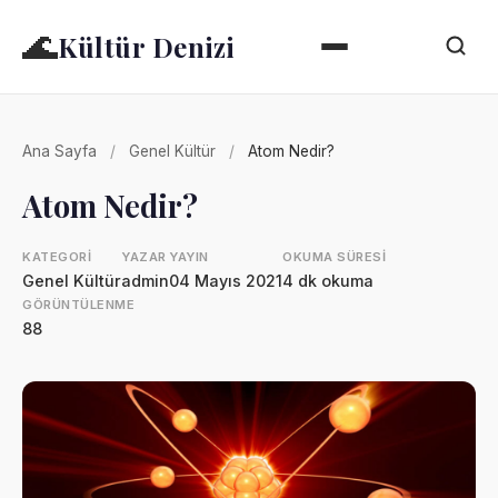
🌊
Kültür Denizi
Ana Sayfa
/
Genel Kültür
/
Atom Nedir?
Atom Nedir?
KATEGORI
YAZAR
YAYIN
OKUMA SÜRESI
Genel Kültür
admin
04 Mayıs 2021
4 dk okuma
GÖRÜNTÜLENME
88