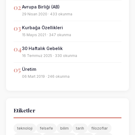
02
Avrupa Birliği (AB)
29 Nisan 2020 · 433 okunma
03
Kurbağa Özellikleri
15 Mayıs 2021 · 347 okunma
04
30 Haftalık Gebelik
16 Temmuz 2025 · 330 okunma
05
Üretim
06 Mart 2019 · 246 okunma
Etiketler
teknoloji
felsefe
bilim
tarih
filozoflar