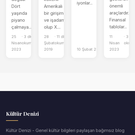
iyonlar...
önemli
Amerikalı
Dört
araçlardır.
bir girişimci
yaşında
Finansal
ve işadamı
piyano
tablolar...
olup X....
çalmaya...
25
· 3 dk
28
· 11 dk
11
· 3 dk
Nisan
okuma
Şubat
okuma
Nisan
okum
2023
2019
10 Şubat 2019
· 5 dk okuma
2023
Kültür Denizi
Kültür Denizi - Genel kültür bilgileri paylaşan bağımsız blog