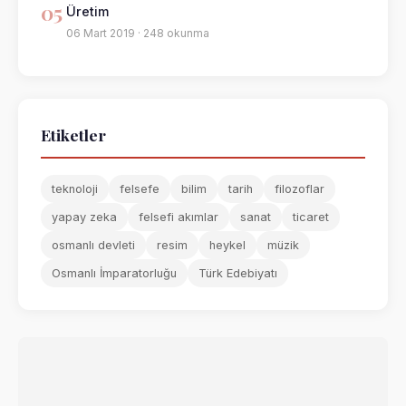
05
Üretim
06 Mart 2019 · 248 okunma
Etiketler
teknoloji
felsefe
bilim
tarih
filozoflar
yapay zeka
felsefi akımlar
sanat
ticaret
osmanlı devleti
resim
heykel
müzik
Osmanlı İmparatorluğu
Türk Edebiyatı