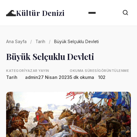
🌊
Kültür Denizi
Ana Sayfa
/
Tarih
/
Büyük Selçuklu Devleti
Büyük Selçuklu Devleti
KATEGORI
YAZAR
YAYIN
OKUMA SÜRESI
GÖRÜNTÜLENME
Tarih
admin
27 Nisan 2023
5 dk okuma
102