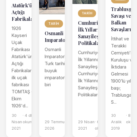
Atatürk'ün
Trablusgar
Açtığı
TARIH
Savaşı ve
Fabrikalar
Balkan
Cumhuriyet’in
TARIH
1926
Savaşları
İlk Yıllarında
Osmanli
Kayseri
Sanayileşme
İttihat ve
Imparatorlugu
Uçak
Politikaları
Terakki
Osmanli
Fabrikası
Cumhuriyet’in
Cemiyeti’nin
Imparatorlugu,
Atatürk'ün
İlk Yıllarında
Kuruluşu ve
Turk tarihindeki en
Açtığı
Sanayileşme
İktidara
buyuk
Fabrikalar,
Cumhuriyet’in
Gelmesi
imparatorluklardan
ilk uçak
İlk Yıllarında
1900’lü yıllar
biri
fabrikası
Sanayileşme
başı;
TOMTAŞ 6
Politikaları, ...
Trablusgarp
Ekim
S...
1926'd...
30
· 4 dk
30
· 8 dk
Nisan
okuma
29 Temmuz
· 2 dk
29 Nisan
· 6 dk
Aralık
okum
2021
2026
okuma
2021
okuma
2019