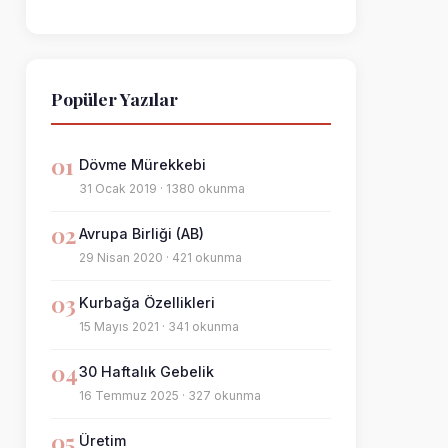
Popüler Yazılar
01
Dövme Mürekkebi
31 Ocak 2019 · 1380 okunma
02
Avrupa Birliği (AB)
29 Nisan 2020 · 421 okunma
03
Kurbağa Özellikleri
15 Mayıs 2021 · 341 okunma
04
30 Haftalık Gebelik
16 Temmuz 2025 · 327 okunma
05
Üretim