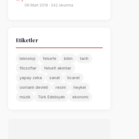
06 Mart 2019 · 242 okunma
Etiketler
teknoloji
felsefe
bilim
tarih
filozoflar
felsefi akımlar
yapay zeka
sanat
ticaret
osmanlı devleti
resim
heykel
müzik
Türk Edebiyatı
ekonomi