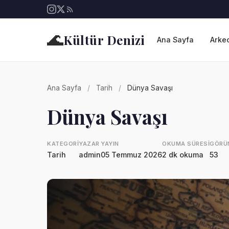
🌊
Kültür Denizi
Ana Sayfa
Arkeo
Ana Sayfa
/
Tarih
/
Dünya Savaşı
Dünya Savaşı
KATEGORI
YAZAR
YAYIN
OKUMA SÜRESI
GÖRÜ
Tarih
admin
05 Temmuz 2026
2 dk okuma
53