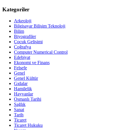
Kategoriler
Arkeoloji
Bilgisayar Bilişim Teknoloji
Bilim
Biyografiler
Çocuk Gelişimi
Coğrafya
Computer Numerical Control
Edebiyat
Ekonomi ve Finans
Felsefe
Genel
Genel Kültür
Gıdalar
Hamilelik
Hayvanlar
Osmanlı Tarihi
Sağlık
Sanat
Tarih
Ticaret
Ticaret Hukuku