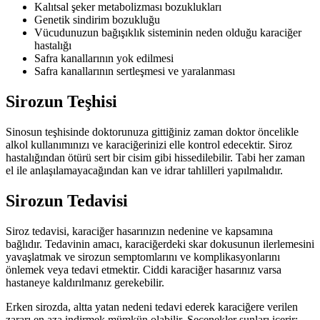
Kalıtsal şeker metabolizması bozuklukları
Genetik sindirim bozukluğu
Vücudunuzun bağışıklık sisteminin neden olduğu karaciğer
hastalığı
Safra kanallarının yok edilmesi
Safra kanallarının sertleşmesi ve yaralanması
Sirozun Teşhisi
Sinosun teşhisinde doktorunuza gittiğiniz zaman doktor öncelikle
alkol kullanımınızı ve karaciğerinizi elle kontrol edecektir. Siroz
hastalığından ötürü sert bir cisim gibi hissedilebilir. Tabi her zaman
el ile anlaşılamayacağından kan ve idrar tahlilleri yapılmalıdır.
Sirozun Tedavisi
Siroz tedavisi, karaciğer hasarınızın nedenine ve kapsamına
bağlıdır. Tedavinin amacı, karaciğerdeki skar dokusunun ilerlemesini
yavaşlatmak ve sirozun semptomlarını ve komplikasyonlarını
önlemek veya tedavi etmektir. Ciddi karaciğer hasarınız varsa
hastaneye kaldırılmanız gerekebilir.
Erken sirozda, altta yatan nedeni tedavi ederek karaciğere verilen
zararı en aza indirmek mümkün olabilir. Seçenekler şunları içerir;