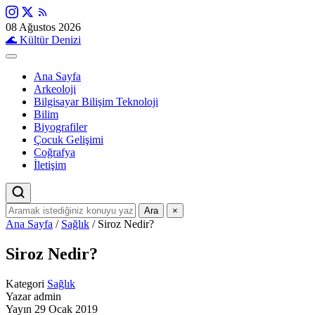
08 Ağustos 2026
🌊
Kültür Denizi
Ana Sayfa
Arkeoloji
Bilgisayar Bilişim Teknoloji
Bilim
Biyografiler
Çocuk Gelişimi
Coğrafya
İletişim
Ara
×
Ana Sayfa
/
Sağlık
/
Siroz Nedir?
Siroz Nedir?
Kategori
Sağlık
Yazar
admin
Yayın
29 Ocak 2019