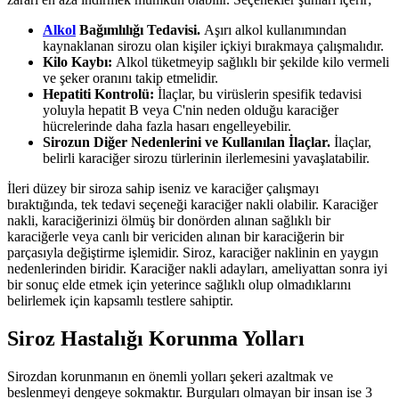
Alkol
Bağımlılığı Tedavisi.
Aşırı alkol kullanımından
kaynaklanan sirozu olan kişiler içkiyi bırakmaya çalışmalıdır.
Kilo Kaybı:
Alkol tüketmeyip sağlıklı bir şekilde kilo vermeli
ve şeker oranını takip etmelidir.
Hepatiti Kontrolü:
İlaçlar, bu virüslerin spesifik tedavisi
yoluyla hepatit B veya C'nin neden olduğu karaciğer
hücrelerinde daha fazla hasarı engelleyebilir.
Sirozun Diğer Nedenlerini ve Kullanılan İlaçlar.
İlaçlar,
belirli karaciğer sirozu türlerinin ilerlemesini yavaşlatabilir.
İleri düzey bir siroza sahip iseniz ve karaciğer çalışmayı
bıraktığında, tek tedavi seçeneği karaciğer nakli olabilir. Karaciğer
nakli, karaciğerinizi ölmüş bir donörden alınan sağlıklı bir
karaciğerle veya canlı bir vericiden alınan bir karaciğerin bir
parçasıyla değiştirme işlemidir. Siroz, karaciğer naklinin en yaygın
nedenlerinden biridir. Karaciğer nakli adayları, ameliyattan sonra iyi
bir sonuç elde etmek için yeterince sağlıklı olup olmadıklarını
belirlemek için kapsamlı testlere sahiptir.
Siroz Hastalığı Korunma Yolları
Sirozdan korunmanın en önemli yolları şekeri azaltmak ve
beslenmeyi dengeye sokmaktır. Burguları olmayan bir insan ise 3