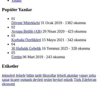
Yaşam
Popüler Yazılar
01
Dövme Mürekkebi
31 Ocak 2019 · 1382 okunma
02
Avrupa Birliği (AB)
29 Nisan 2020 · 423 okunma
03
Kurbağa Özellikleri
15 Mayıs 2021 · 342 okunma
04
30 Haftalık Gebelik
16 Temmuz 2025 · 328 okunma
05
Üretim
06 Mart 2019 · 243 okunma
Etiketler
teknoloji
felsefe
bilim
tarih
filozoflar
felsefi akımlar
yapay zeka
sanat
ticaret
osmanlı devleti
resim
heykel
müzik
Türk Edebiyatı
ekonomi