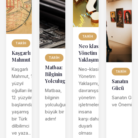
TARIH
TARIH
Neo klasik
Yönetim
Kaşgarlı
TARIH
Yaklaşımı
Mahmut
Matbaa:
Neo-klasik
Kaşgarlı
TARIH
Bilginin
Yönetim
Mahmut, 11.
Yolculugu
Sanatın
Yaklaşımı,
yüzyıl
Gücü
Matbaa,
davranışsal
oğulları ile
bilginin
yönetim
12. yüzyılın
Sanatın Güc
yolculuğunda
işletmelerin
başlarında
ve Önemi
büyük bir
insana
yaşamış
adım!
karşı daha
bir Türk
duyarlı
dilbilimci
olması
ve yaza...