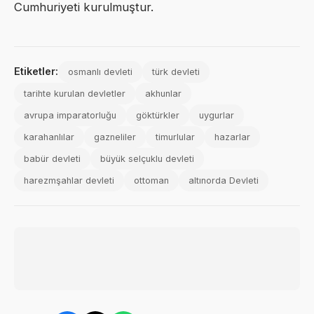
Cumhuriyeti kurulmuştur.
Etiketler:
osmanlı devleti
türk devleti
tarihte kurulan devletler
akhunlar
avrupa imparatorluğu
göktürkler
uygurlar
karahanlılar
gazneliler
timurlular
hazarlar
babür devleti
büyük selçuklu devleti
harezmşahlar devleti
ottoman
altınorda Devleti