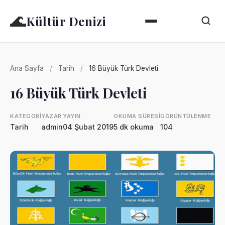
🌊
Kültür Denizi
Ana Sayfa
/
Tarih
/
16 Büyük Türk Devleti
16 Büyük Türk Devleti
KATEGORI
YAZAR
YAYIN
OKUMA SÜRESI
GÖRÜNTÜLENME
Tarih
admin
04 Şubat 2019
5 dk okuma
104