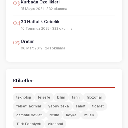
03
Kurbağa Özellikleri
15 Mayıs 2021 · 332 okunma
04
30 Haftalık Gebelik
16 Temmuz 2025 · 322 okunma
05
Üretim
06 Mart 2019 · 241 okunma
Etiketler
teknoloji
felsefe
bilim
tarih
filozoflar
felsefi akımlar
yapay zeka
sanat
ticaret
osmanlı devleti
resim
heykel
müzik
Türk Edebiyatı
ekonomi