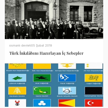
osmanlı devleti
05 Şubat 2019
Türk İnkılâbını Hazırlayan İç Sebepler