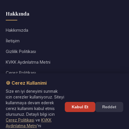
Hakkında
Hakkımızda
İletişim
Gizlilik Politikası
KVKK Aydınlatma Metni
Çerez Politikası
🍪 Cerez Kullanimi
Kullanım Koşulları
Size en iyi deneyimi sunmak
Site Haritası
icin cerezler kullaniyoruz. Siteyi
kullanmaya devam ederek
Kabul Et
Reddet
cerez kullanimi kabul etmis
olursunuz. Detayli bilgi icin
Cerez Politikasi
ve
KVKK
© 2026 Kültür Denizi. Tüm hakları saklıdır. |
Gizlilik
·
KVKK
·
Aydinlatma Metni
'ni